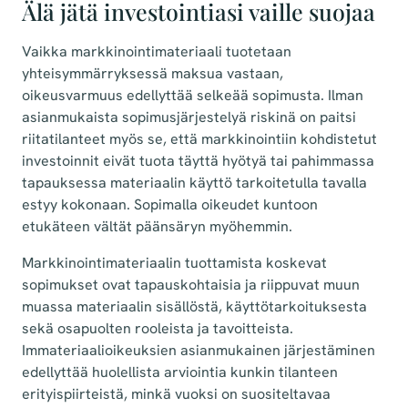
Älä jätä investointiasi vaille suojaa
Vaikka markkinointimateriaali tuotetaan
yhteisymmärryksessä maksua vastaan,
oikeusvarmuus edellyttää selkeää sopimusta. Ilman
asianmukaista sopimusjärjestelyä riskinä on paitsi
riitatilanteet myös se, että markkinointiin kohdistetut
investoinnit eivät tuota täyttä hyötyä tai pahimmassa
tapauksessa materiaalin käyttö tarkoitetulla tavalla
estyy kokonaan. Sopimalla oikeudet kuntoon
etukäteen vältät päänsäryn myöhemmin.
Markkinointimateriaalin tuottamista koskevat
sopimukset ovat tapauskohtaisia ja riippuvat muun
muassa materiaalin sisällöstä, käyttötarkoituksesta
sekä osapuolten rooleista ja tavoitteista.
Immateriaalioikeuksien asianmukainen järjestäminen
edellyttää huolellista arviointia kunkin tilanteen
erityispiirteistä, minkä vuoksi on suositeltavaa