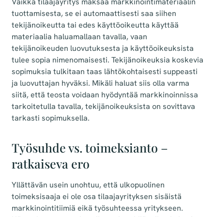
Vaikka tilaajayritys maksaa markkinointimateriaalin
tuottamisesta, se ei automaattisesti saa siihen
tekijänoikeutta tai edes käyttöoikeutta käyttää
materiaalia haluamallaan tavalla, vaan
tekijänoikeuden luovutuksesta ja käyttöoikeuksista
tulee sopia nimenomaisesti. Tekijänoikeuksia koskevia
sopimuksia tulkitaan taas lähtökohtaisesti suppeasti
ja luovuttajan hyväksi. Mikäli haluat siis olla varma
siitä, että teosta voidaan hyödyntää markkinoinnissa
tarkoitetulla tavalla, tekijänoikeuksista on sovittava
tarkasti sopimuksella.
Työsuhde vs. toimeksianto –
ratkaiseva ero
Yllättävän usein unohtuu, että ulkopuolinen
toimeksisaaja ei ole osa tilaajayrityksen sisäistä
markkinointitiimiä eikä työsuhteessa yritykseen.