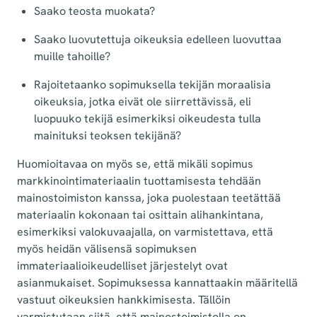
Saako teosta muokata?
Saako luovutettuja oikeuksia edelleen luovuttaa
muille tahoille?
Rajoitetaanko sopimuksella tekijän moraalisia
oikeuksia, jotka eivät ole siirrettävissä, eli
luopuuko tekijä esimerkiksi oikeudesta tulla
mainituksi teoksen tekijänä?
Huomioitavaa on myös se, että mikäli sopimus
markkinointimateriaalin tuottamisesta tehdään
mainostoimiston kanssa, joka puolestaan teetättää
materiaalin kokonaan tai osittain alihankintana,
esimerkiksi valokuvaajalla, on varmistettava, että
myös heidän välisensä sopimuksen
immateriaalioikeudelliset järjestelyt ovat
asianmukaiset. Sopimuksessa kannattaakin määritellä
vastuut oikeuksien hankkimisesta. Tällöin
varmistutaan siitä, että mainostoimistolla on