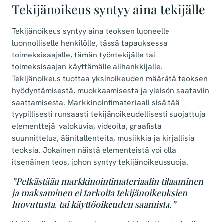
Tekijänoikeus syntyy aina tekijälle
Tekijänoikeus syntyy aina teoksen luoneelle
luonnolliselle henkilölle, tässä tapauksessa
toimeksisaajalle, tämän työntekijälle tai
toimeksisaajan käyttämälle alihankkijalle.
Tekijänoikeus tuottaa yksinoikeuden määrätä teoksen
hyödyntämisestä, muokkaamisesta ja yleisön saataviin
saattamisesta. Markkinointimateriaali sisältää
tyypillisesti runsaasti tekijänoikeudellisesti suojattuja
elementtejä: valokuvia, videoita, graafista
suunnittelua, äänitallenteita, musiikkia ja kirjallisia
teoksia. Jokainen näistä elementeistä voi olla
itsenäinen teos, johon syntyy tekijänoikeussuoja.
”Pelkästään markkinointimateriaalin tilaaminen
ja maksaminen ei tarkoita tekijänoikeuksien
luovutusta, tai käyttöoikeuden saamista.”