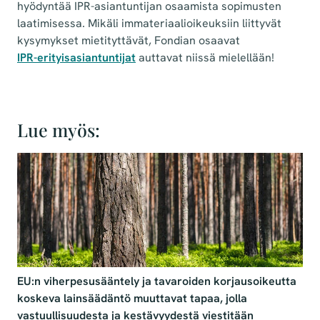
hyödyntää IPR-asiantuntijan osaamista sopimusten
laatimisessa. Mikäli immateriaalioikeuksiin liittyvät
kysymykset mietityttävät, Fondian osaavat
IPR-erityisasiantuntijat
auttavat niissä mielellään!
Lue myös:
EU:n viherpesusääntely ja tavaroiden korjausoikeutta
koskeva lainsäädäntö muuttavat tapaa, jolla
vastuullisuudesta ja kestävyydestä viestitään