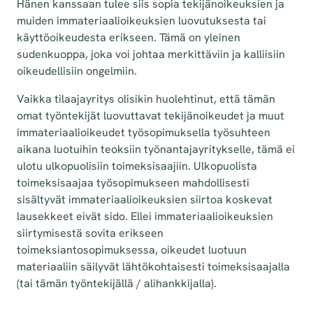
Hänen kanssaan tulee siis sopia tekijänoikeuksien ja
muiden immateriaalioikeuksien luovutuksesta tai
käyttöoikeudesta erikseen. Tämä on yleinen
sudenkuoppa, joka voi johtaa merkittäviin ja kalliisiin
oikeudellisiin ongelmiin.
Vaikka tilaajayritys olisikin huolehtinut, että tämän
omat työntekijät luovuttavat tekijänoikeudet ja muut
immateriaalioikeudet työsopimuksella työsuhteen
aikana luotuihin teoksiin työnantajayritykselle, tämä ei
ulotu ulkopuolisiin toimeksisaajiin. Ulkopuolista
toimeksisaajaa työsopimukseen mahdollisesti
sisältyvät immateriaalioikeuksien siirtoa koskevat
lausekkeet eivät sido. Ellei immateriaalioikeuksien
siirtymisestä sovita erikseen
toimeksiantosopimuksessa, oikeudet luotuun
materiaaliin säilyvät lähtökohtaisesti toimeksisaajalla
(tai tämän työntekijällä / alihankkijalla).