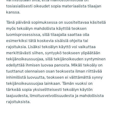
tosiasiallisesti oikeudet sopia materiaalista tilaajan
kanssa.
Tänä päivänä sopimuksessa on suositeltavaa käsitellä
myös tekoälyn mahdollista käyttöä teoksen
luomisprosessissa, sillä tilaajalla saattaa olla
esimerkiksi tätä koskevia sisäisiä ohjeita tai
rajoituksia. Lisäksi tekoälyn käyttö voi vaikuttaa
merkittävästi siihen, syntyykö teokseen ylipäätään
tekijänoikeussuojaa, sillä tekijänoikeuden syntyminen
edellyttää ihmisen luovaa panosta. Mikäli tekoäly on
tuottanut olennaisen osan teoksesta ilman riittävää
inhimillistä luovuutta, teokseen ei välttämättä synny
tekijänoikeussuojaa lainkaan. Tämän vuoksi on
tärkeää sopia yksiselitteisesti tekoälyn käytön
laajuudesta, ilmoitusvelvollisuudesta ja mahdollisista
rajoituksista.