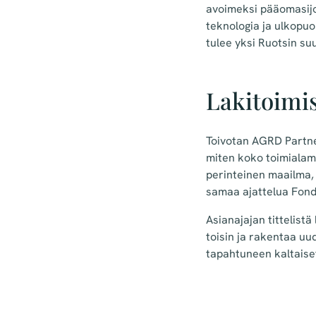
avoimeksi pääomasijoi
teknologia ja ulkopu
tulee yksi Ruotsin su
Lakitoimis
Toivotan AGRD Partner
miten koko toimialamm
perinteinen maailma, 
samaa ajattelua Fond
Asianajajan tittelist
toisin ja rakentaa uud
tapahtuneen kaltaiset