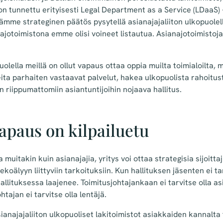
on tunnettu erityisesti Legal Department as a Service (LDaaS) 
me strateginen päätös pysytellä asianajajaliiton ulkopuolell
ajotoimistona emme olisi voineet listautua. Asianajotoimistoj
uolella meillä on ollut vapaus ottaa oppia muilta toimialoilta, 
ta parhaiten vastaavat palvelut, hakea ulkopuolista rahoitus
iippumattomiin asiantuntijoihin nojaava hallitus.
apaus on kilpailuetu
a muitakin kuin asianajajia, yritys voi ottaa strategisia sijoitta
tekoälyyn liittyviin tarkoituksiin. Kun hallituksen jäsenten ei tar
hallituksessa laajenee. Toimitusjohtajankaan ei tarvitse olla as
htajan ei tarvitse olla lentäjä.
ianajajaliiton ulkopuoliset lakitoimistot asiakkaiden kannalt