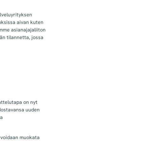
lveluyrityksen
uksissa aivan kuten
mme asianajajaliiton
än tilannetta, jossa
ttelutapa on nyt
dostavansa uuden
ta
ne voidaan muokata