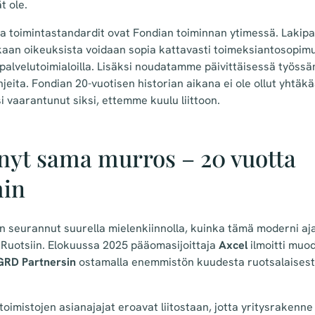
t ole.
ja toimintastandardit ovat Fondian toiminnan ytimessä. Lakipa
kkaan oikeuksista voidaan sopia kattavasti toimeksiantosopim
apalvelutoimialoilla. Lisäksi noudatamme päivittäisessä työssä
hjeita. Fondian 20-vuotisen historian aikana ei ole ollut yhtäkä
 vaarantunut siksi, ettemme kuulu liittoon.
nyt sama murros – 20 vuotta
in
n seurannut suurella mielenkiinnolla, kuinka tämä moderni aja
uotsiin. Elokuussa 2025 pääomasijoittaja
Axcel
ilmoitti muo
GRD Partnersin
ostamalla enemmistön kuudesta ruotsalaises
toimistojen asianajajat eroavat liitostaan, jotta yritysraken