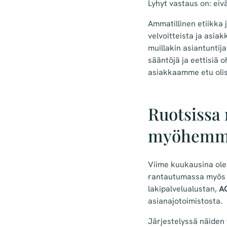
Lyhyt vastaus on: eivä
Ammatillinen etiikka 
velvoitteista ja asia
muillakin asiantuntij
sääntöjä ja eettisiä o
asiakkaamme etu olisi
Ruotsissa 
myöhemm
Viime kuukausina ole
rantautumassa myös R
lakipalvelualustan,
A
asianajotoimistosta.
Järjestelyssä näiden 