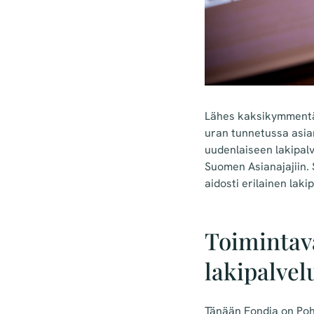
Lähes kaksikymmentä v
uran tunnetussa asian
uudenlaiseen lakipalv
Suomen Asianajajiin.
aidosti erilainen lakip
Toimintav
lakipalvel
Tänään Fondia on Pohj