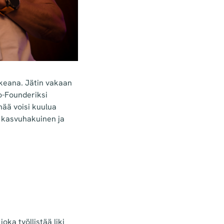
hkeana. Jätin vakaan
Co-Founderiksi
nää voisi kuulua
, kasvuhakuinen ja
oka työllistää liki