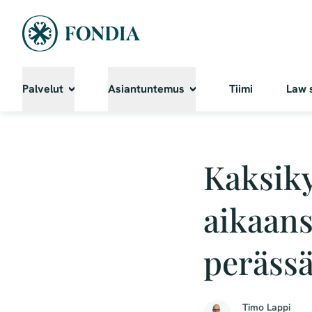
Palvelut
Asiantuntemus
Tiimi
Law 
Kaksik
aikaans
peräss
Timo Lappi