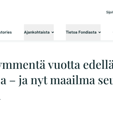
Sijoi
stories
Ajankohtaista
Tietoa Fondiasta
ymmentä vuotta edell
a – ja nyt maailma se
ä