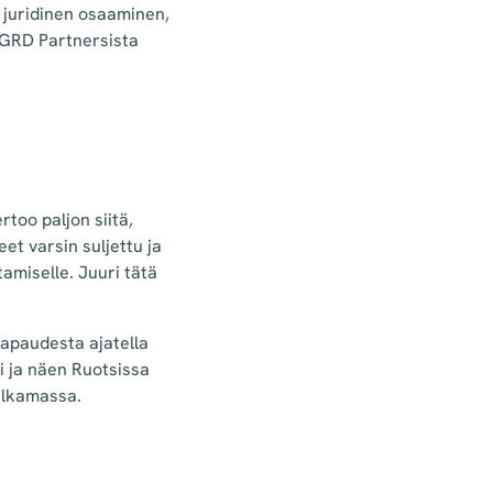
t juridinen osaaminen,
AGRD Partnersista
too paljon siitä,
t varsin suljettu ja
amiselle. Juuri tätä
vapaudesta ajatella
ni ja näen Ruotsissa
 alkamassa.