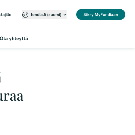
ttajille
Siirry MyFondiaan
fondia.fi (suomi)
Ota yhteyttä
ä
uraa