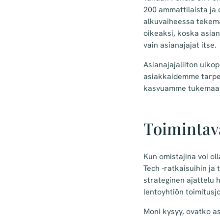
200 ammattilaista ja 
alkuvaiheessa tekemäm
oikeaksi, koska asian
vain asianajajat itse.
Asianajajaliiton ulkop
asiakkaidemme tarpei
kasvuamme tukemaan r
Toimintav
Kun omistajina voi oll
Tech -ratkaisuihin ja 
strateginen ajattelu 
lentoyhtiön toimitusjo
Moni kysyy, ovatko as