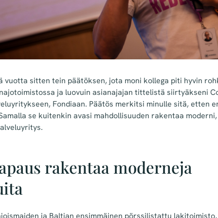
uotta sitten tein päätöksen, jota moni kollega piti hyvin ro
ajotoimistossa ja luovuin asianajajan tittelistä siirtyäkseni 
eluyritykseen, Fondiaan. Päätös merkitsi minulle sitä, etten e
 Samalla se kuitenkin avasi mahdollisuuden rakentaa moderni
alveluyritys.
apaus rakentaa moderneja
uita
oismaiden ja Baltian ensimmäinen pörssilistattu lakitoimisto, j