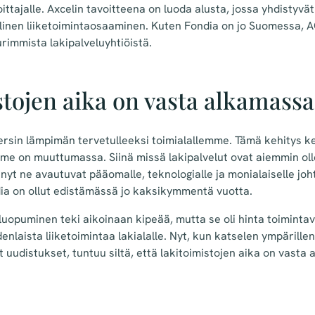
ttajalle. Axcelin tavoitteena on luoda alusta, jossa yhdistyvä
olinen liiketoimintaosaaminen. Kuten Fondia on jo Suomessa, 
urimmista lakipalveluyhtiöistä.
tojen aika on vasta alkamassa
sin lämpimän tervetulleeksi toimialallemme. Tämä kehitys ker
e on muuttumassa. Siinä missä lakipalvelut ovat aiemmin ollee
nyt ne avautuvat pääomalle, teknologialle ja monialaiselle joht
ia on ollut edistämässä jo kaksikymmentä vuotta.
ä luopuminen teki aikoinaan kipeää, mutta se oli hinta toiminta
enlaista liiketoimintaa lakialalle. Nyt, kun katselen ympärille
 uudistukset, tuntuu siltä, että lakitoimistojen aika on vasta