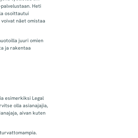
-palvelustaan. Heti
a osoittautui
a voivat näet omistaa
muotoilla juuri omien
ta ja rakentaa
jia esimerkiksi Legal
vitse olla asianajajia,
ianajaja, aivan kuten
a turvattomampia.